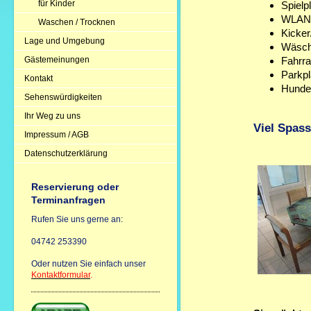
für Kinder
Spielp
WLAN/I
Waschen / Trocknen
Kicker
Lage und Umgebung
Wäsch
Gästemeinungen
Fahrra
Parkp
Kontakt
Hunde 
Sehenswürdigkeiten
Ihr Weg zu uns
Viel Spass.
Impressum / AGB
Datenschutzerklärung
Reservierung oder
Terminanfragen
Rufen Sie uns gerne an:
04742 253390
Oder nutzen Sie einfach unser
Kontaktformular
.