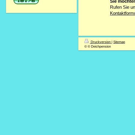
Sie möchten
Rufen Sie un
Kontaktformu
Druckversion
|
Sitemap
© © Deichpension